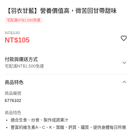
【羽衣甘藍】營養價值高，微苦回甘帶甜味
宅配滿NT$1,500免運
NT$130
NT$105
付款與運送方式
宅配滿NT$1,500免運
付款方式
商品特色
信用卡一次付款
商品編號
Apple Pay
6776102
ATM付款
商品特色
適合生食、炒食、製作成蔬果汁
運送方式
豐富的維生素A、C、K、葉酸、鈣質、鐵質，提供身體每日所需
冷藏宅配