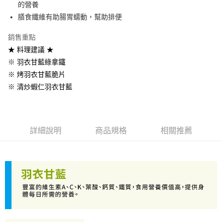
的營養
每筆NT$270，滿NT$1,500(含以上)免運費
膳食纖維有助腸胃蠕動，幫助排便
銷售重點
★ 料理建議 ★
※ 羽衣甘藍綠拿鐵
※ 烤羽衣甘藍脆片
※ 清炒蝦仁羽衣甘藍
詳細說明
商品規格
相關推薦