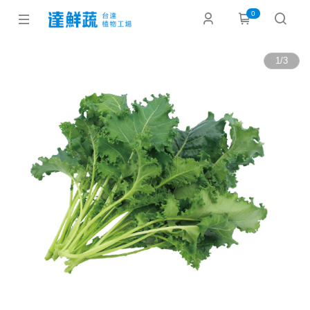
0
1
/
3