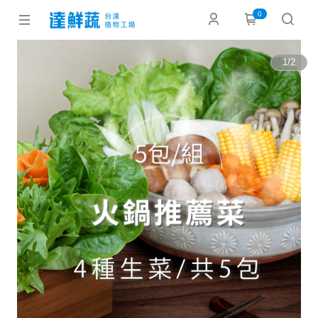
0
1
/
2