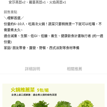
安莎萵苣x2、蘿蔓萵苣x1、火焰萵苣x1
每筆NT$270，滿NT$1,500(含以上)免運費
銷售重點
宅配特定商品已含運
＼嚐鮮首選／
免運費
份量約6~10人，吃兩次火鍋！蔬菜只要稍微燙一下就可以吃囉，不
需要煮太久~
適合減重、生酮、低GI、低醣、養生、健康飲食計畫執行者 (約一週
份量)
家庭/ 朋友聚會、露營、野餐、西式派對等食材準備
詳細說明
相關推薦