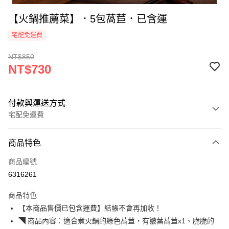
【火鍋推薦菜】．5包萵苣．已含運
宅配免運費
NT$850
NT$730
付款與運送方式
宅配免運費
付款方式
商品特色
信用卡一次付款
商品編號
Apple Pay
6316261
ATM付款
商品特色
【本商品售價已包含運費】結帳不會再加收！
運送方式
◥ 商品內容：適合煮火鍋的綠色萵苣，有皺葉萵苣x1、脆脆的
冷藏宅配